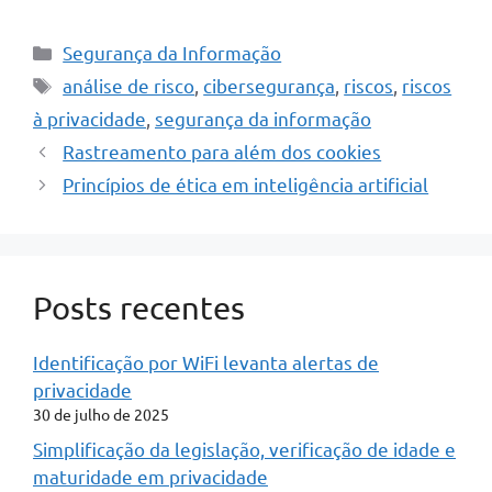
Categorias
Segurança da Informação
Tags
análise de risco
,
cibersegurança
,
riscos
,
riscos
à privacidade
,
segurança da informação
Rastreamento para além dos cookies
Princípios de ética em inteligência artificial
Posts recentes
Identificação por WiFi levanta alertas de
privacidade
30 de julho de 2025
Simplificação da legislação, verificação de idade e
maturidade em privacidade