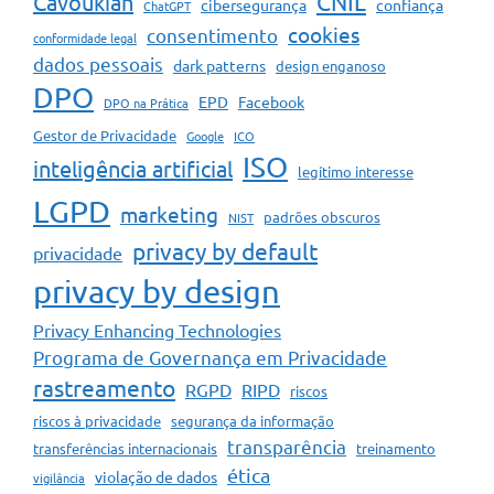
CNIL
Cavoukian
cibersegurança
confiança
ChatGPT
cookies
consentimento
conformidade legal
dados pessoais
dark patterns
design enganoso
DPO
EPD
Facebook
DPO na Prática
Gestor de Privacidade
Google
ICO
ISO
inteligência artificial
legítimo interesse
LGPD
marketing
padrões obscuros
NIST
privacy by default
privacidade
privacy by design
Privacy Enhancing Technologies
Programa de Governança em Privacidade
rastreamento
RGPD
RIPD
riscos
riscos à privacidade
segurança da informação
transparência
transferências internacionais
treinamento
ética
violação de dados
vigilância