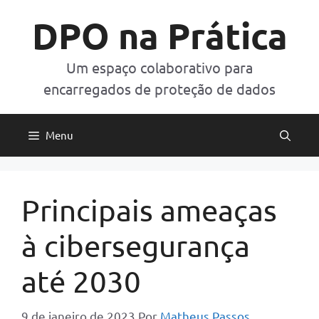
Pular
DPO na Prática
para
o
conteúdo
Um espaço colaborativo para
encarregados de proteção de dados
Menu
Principais ameaças
à cibersegurança
até 2030
9 de janeiro de 2023
Por
Matheus Passos