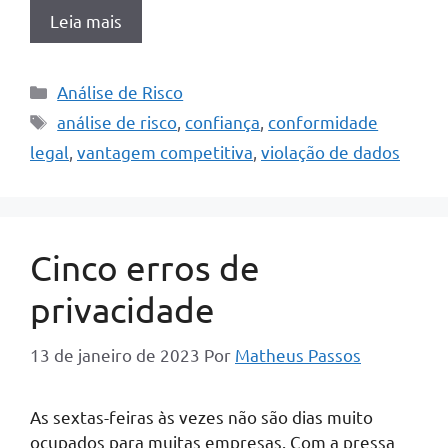
Leia mais
Categorias
Análise de Risco
Tags
análise de risco
,
confiança
,
conformidade
legal
,
vantagem competitiva
,
violação de dados
Cinco erros de
privacidade
13 de janeiro de 2023
Por
Matheus Passos
As sextas-feiras às vezes não são dias muito
ocupados para muitas empresas. Com a pressa