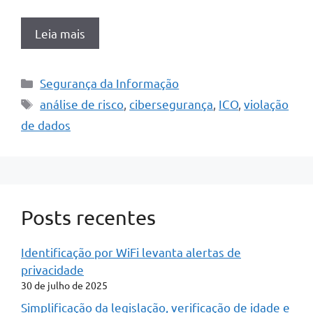
Leia mais
Categorias
Segurança da Informação
Tags
análise de risco
,
cibersegurança
,
ICO
,
violação
de dados
Posts recentes
Identificação por WiFi levanta alertas de
privacidade
30 de julho de 2025
Simplificação da legislação, verificação de idade e