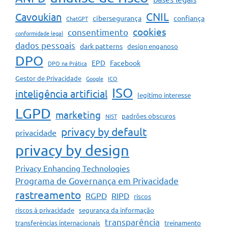
CNIL
Cavoukian
cibersegurança
confiança
ChatGPT
cookies
consentimento
conformidade legal
dados pessoais
dark patterns
design enganoso
DPO
EPD
Facebook
DPO na Prática
Gestor de Privacidade
Google
ICO
ISO
inteligência artificial
legítimo interesse
LGPD
marketing
padrões obscuros
NIST
privacy by default
privacidade
privacy by design
Privacy Enhancing Technologies
Programa de Governança em Privacidade
rastreamento
RGPD
RIPD
riscos
riscos à privacidade
segurança da informação
transparência
transferências internacionais
treinamento