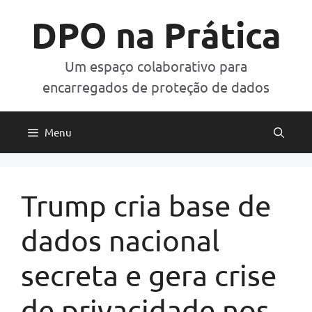
Pular
DPO na Prática
para
o
conteúdo
Um espaço colaborativo para
encarregados de proteção de dados
Menu
Trump cria base de
dados nacional
secreta e gera crise
de privacidade nos