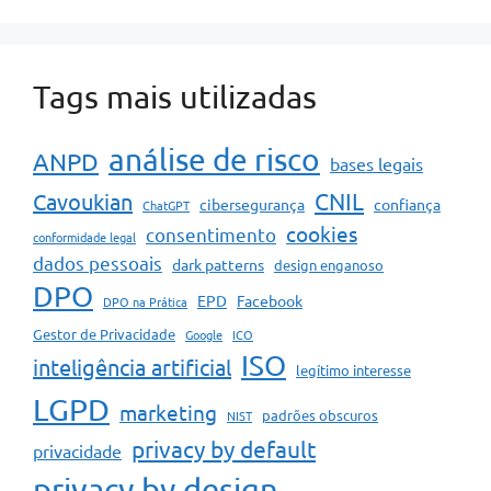
Tags mais utilizadas
análise de risco
ANPD
bases legais
CNIL
Cavoukian
cibersegurança
confiança
ChatGPT
cookies
consentimento
conformidade legal
dados pessoais
dark patterns
design enganoso
DPO
EPD
Facebook
DPO na Prática
Gestor de Privacidade
Google
ICO
ISO
inteligência artificial
legítimo interesse
LGPD
marketing
padrões obscuros
NIST
privacy by default
privacidade
privacy by design