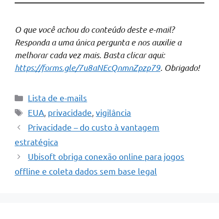
O que você achou do conteúdo deste e-mail?
Responda a uma única pergunta e nos auxilie a
melhorar cada vez mais. Basta clicar aqui:
https://forms.gle/7u8aNEcQnmnZpzp79
. Obrigado!
Categorias
Lista de e-mails
Tags
EUA
,
privacidade
,
vigilância
Privacidade – do custo à vantagem
estratégica
Ubisoft obriga conexão online para jogos
offline e coleta dados sem base legal