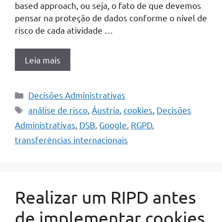
based approach, ou seja, o fato de que devemos
pensar na proteção de dados conforme o nível de
risco de cada atividade …
Leia mais
Categorias
Decisões Administrativas
Tags
análise de risco
,
Áustria
,
cookies
,
Decisões
Administrativas
,
DSB
,
Google
,
RGPD
,
transferências internacionais
Realizar um RIPD antes
de implementar cookies