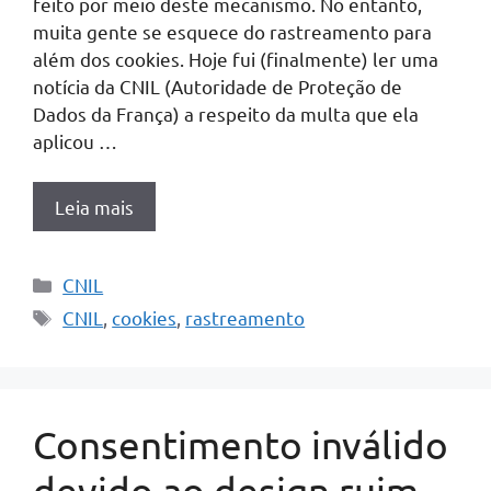
feito por meio deste mecanismo. No entanto,
muita gente se esquece do rastreamento para
além dos cookies. Hoje fui (finalmente) ler uma
notícia da CNIL (Autoridade de Proteção de
Dados da França) a respeito da multa que ela
aplicou …
Leia mais
Categorias
CNIL
Tags
CNIL
,
cookies
,
rastreamento
Consentimento inválido
devido ao design ruim