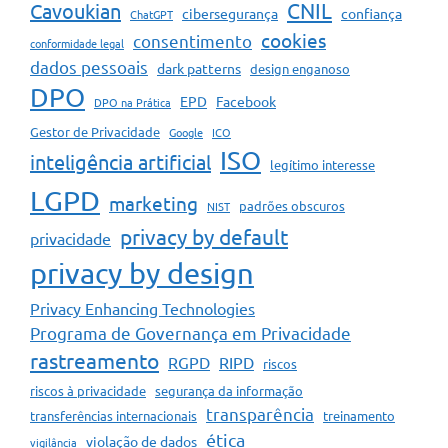
CNIL
Cavoukian
cibersegurança
confiança
ChatGPT
cookies
consentimento
conformidade legal
dados pessoais
dark patterns
design enganoso
DPO
EPD
Facebook
DPO na Prática
Gestor de Privacidade
Google
ICO
ISO
inteligência artificial
legítimo interesse
LGPD
marketing
padrões obscuros
NIST
privacy by default
privacidade
privacy by design
Privacy Enhancing Technologies
Programa de Governança em Privacidade
rastreamento
RGPD
RIPD
riscos
riscos à privacidade
segurança da informação
transparência
transferências internacionais
treinamento
ética
violação de dados
vigilância