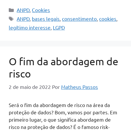
Categorias
ANPD
,
Cookies
Tags
ANPD
,
bases legais
,
consentimento
,
cookies
,
legítimo interesse
,
LGPD
O fim da abordagem de
risco
2 de maio de 2022
Por
Matheus Passos
Será o fim da abordagem de risco na área da
proteção de dados? Bom, vamos por partes. Em
primeiro lugar, o que significa abordagem de
risco na proteção de dados? É o famoso risk-