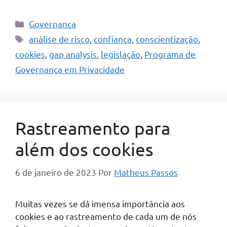
Categorias
Governança
Tags
análise de risco
,
confiança
,
conscientização
,
cookies
,
gap analysis
,
legislação
,
Programa de
Governança em Privacidade
Rastreamento para
além dos cookies
6 de janeiro de 2023
Por
Matheus Passos
Muitas vezes se dá imensa importância aos
cookies e ao rastreamento de cada um de nós