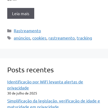
Leia mais
Categorias
Rastreamento
Tags
anúncios
,
cookies
,
rastreamento
,
tracking
Posts recentes
Identificação por WiFi levanta alertas de
privacidade
30 de julho de 2025
Simplificação da legislação, verificação de idade e
maturidade em privacidade