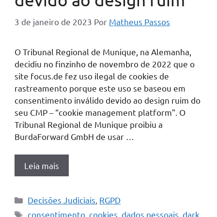
3 de janeiro de 2023
Por
Matheus Passos
O Tribunal Regional de Munique, na Alemanha,
decidiu no finzinho de novembro de 2022 que o
site focus.de fez uso ilegal de cookies de
rastreamento porque este uso se baseou em
consentimento inválido devido ao design ruim do
seu CMP – “cookie management platform”. O
Tribunal Regional de Munique proibiu a
BurdaForward GmbH de usar …
Leia mais
Categorias
Decisões Judiciais
,
RGPD
Tags
consentimento
,
cookies
,
dados pessoais
,
dark