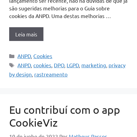
lançamento ser recente, não há dúvidas de que já
são sugeridas melhorias para o Guia sobre
cookies da ANPD. Uma destas melhorias …
Leia mais
Categorias
ANPD
,
Cookies
Tags
ANPD
,
cookies
,
DPO
,
LGPD
,
marketing
,
privacy
by design
,
rastreamento
Eu contribuí com o app
CookieViz
10 de junho de 2022
Por
Matheus Passos