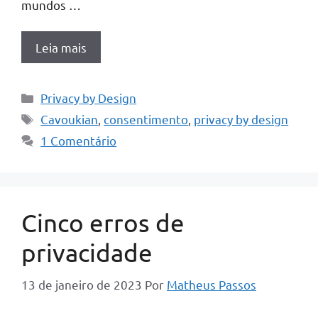
mundos …
Leia mais
Categorias
Privacy by Design
Tags
Cavoukian
,
consentimento
,
privacy by design
1 Comentário
Cinco erros de
privacidade
13 de janeiro de 2023
Por
Matheus Passos