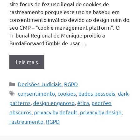
site focus.de fez uso ilegal de cookies de
rastreamento porque este uso se baseou em
consentimento inválido devido ao design ruim do
seu CMP – “cookie management platform”. O
Tribunal Regional de Munique proibiu a
BurdaForward GmbH de usar …
Leia mais
Categorias
Decisões Judiciais
,
RGPD
Tags
consentimento
,
cookies
,
dados pessoais
,
dark
patterns
,
design enganoso
,
ética
,
padrões
obscuros
,
privacy by default
,
privacy by design
,
rastreamento
,
RGPD