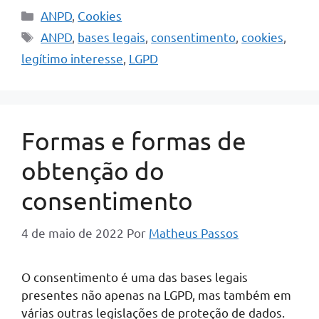
Categorias
ANPD
,
Cookies
Tags
ANPD
,
bases legais
,
consentimento
,
cookies
,
legítimo interesse
,
LGPD
Formas e formas de
obtenção do
consentimento
4 de maio de 2022
Por
Matheus Passos
O consentimento é uma das bases legais
presentes não apenas na LGPD, mas também em
várias outras legislações de proteção de dados.