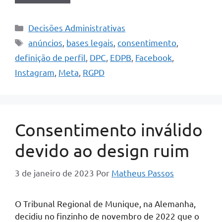
Categorias
Decisões Administrativas
Tags
anúncios
,
bases legais
,
consentimento
,
definição de perfil
,
DPC
,
EDPB
,
Facebook
,
Instagram
,
Meta
,
RGPD
Consentimento inválido
devido ao design ruim
3 de janeiro de 2023
Por
Matheus Passos
O Tribunal Regional de Munique, na Alemanha,
decidiu no finzinho de novembro de 2022 que o