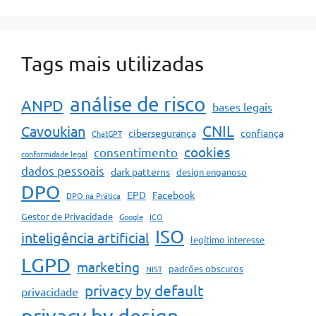
Tags mais utilizadas
análise de risco
ANPD
bases legais
CNIL
Cavoukian
cibersegurança
confiança
ChatGPT
cookies
consentimento
conformidade legal
dados pessoais
dark patterns
design enganoso
DPO
EPD
Facebook
DPO na Prática
Gestor de Privacidade
Google
ICO
ISO
inteligência artificial
legítimo interesse
LGPD
marketing
padrões obscuros
NIST
privacy by default
privacidade