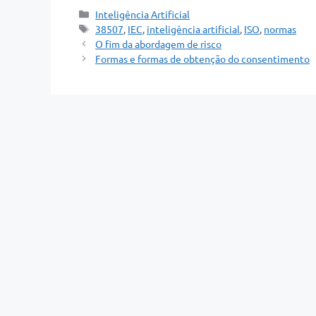
Categorias
Inteligência Artificial
Tags
38507
,
IEC
,
inteligência artificial
,
ISO
,
normas
O fim da abordagem de risco
Formas e formas de obtenção do consentimento