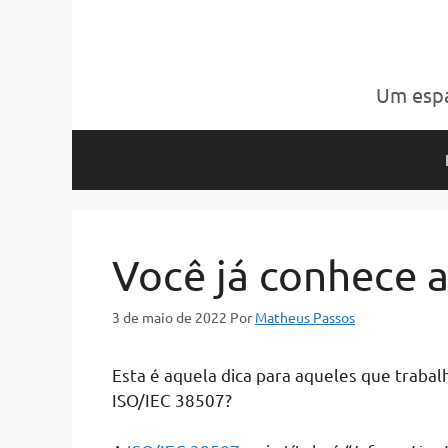
Pular
para
o
conteúdo
Um espa
Você já conhece 
3 de maio de 2022
Por
Matheus Passos
Esta é aquela dica para aqueles que trabalh
ISO/IEC 38507?