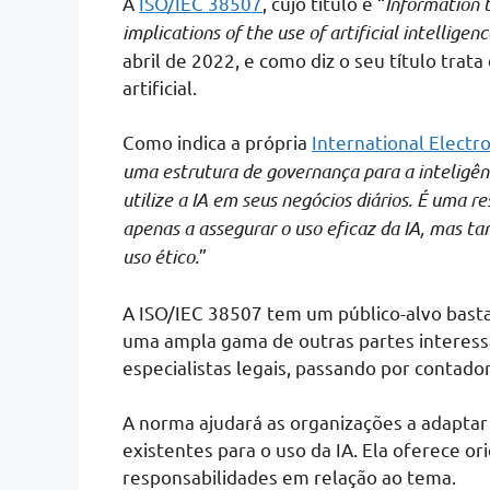
A
ISO/IEC 38507
, cujo título é “
Information 
implications of the use of artificial intelligen
abril de 2022, e como diz o seu título trat
artificial.
Como indica a própria
International Electr
uma estrutura de governança para a inteligênc
utilize a IA em seus negócios diários. É uma r
apenas a assegurar o uso eficaz da IA, mas t
uso ético.
”
A ISO/IEC 38507 tem um público-alvo basta
uma ampla gama de outras partes interess
especialistas legais, passando por contado
A norma ajudará as organizações a adaptar 
existentes para o uso da IA. Ela oferece or
responsabilidades em relação ao tema.