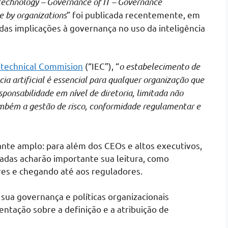
technology – Governance of IT – Governance
ce by organizations
” foi publicada recentemente, em
a das implicações à governança no uso da inteligência
otechnical Commision
(“IEC”), “
o estabelecimento de
ia artificial é essencial para qualquer organização que
esponsabilidade em nível de diretoria, limitada não
ambém a gestão de risco, conformidade regulamentar e
nte amplo: para além dos CEOs e altos executivos,
adas acharão importante sua leitura, como
res e chegando até aos reguladores.
sua governança e políticas organizacionais
ientação sobre a definição e a atribuição de