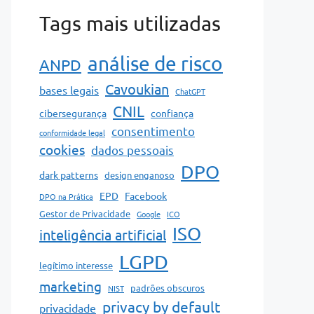
Tags mais utilizadas
análise de risco
ANPD
Cavoukian
bases legais
ChatGPT
CNIL
cibersegurança
confiança
consentimento
conformidade legal
cookies
dados pessoais
DPO
dark patterns
design enganoso
EPD
Facebook
DPO na Prática
Gestor de Privacidade
Google
ICO
ISO
inteligência artificial
LGPD
legítimo interesse
marketing
padrões obscuros
NIST
privacy by default
privacidade