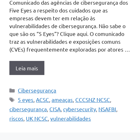
Comunicado das agências de cibersegurança dos
Five Eyes a respeito dos cuidados que as
empresas devem ter em relação às
vulnerabilidades de cibersegurança. Não sabe o
que são os “5 Eyes”? Clique aqui. O comunicado
traz as vulnerabilidades e exposições comuns
(CVEs) frequentemente exploradas por atores …
Leia mais
Categorias
Cibersegurança
Tags
5 eyes
,
ACSC
,
ameaças
,
CCCSNZ NCSC
,
cibersegurança
,
CISA
,
cybersecurity
,
NSAFBI
,
riscos
,
UK NCSC
,
vulnerabilidades