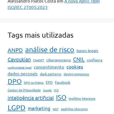
Alessandro Matos Costa
em
A nova ABNT NBR
ISO/IEC 27005:2023
Tags mais utilizadas
análise de risco
ANPD
bases legais
CNIL
Cavoukian
cibersegurança
confiança
ChatGPT
cookies
consentimento
conformidade legal
dados pessoais
dark patterns
design enganoso
DPO
EPD
Facebook
DPO na Prática
Gestor de Privacidade
Google
ICO
ISO
inteligência artificial
legítimo interesse
LGPD
marketing
padrões obscuros
NIST