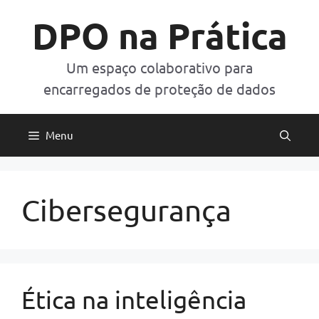
Pular
DPO na Prática
para
o
conteúdo
Um espaço colaborativo para
encarregados de proteção de dados
Menu
Cibersegurança
Ética na inteligência