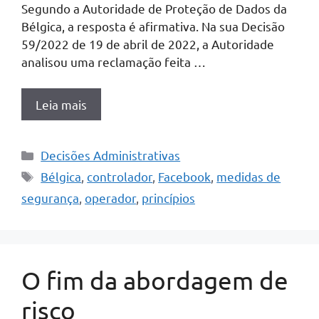
Segundo a Autoridade de Proteção de Dados da
Bélgica, a resposta é afirmativa. Na sua Decisão
59/2022 de 19 de abril de 2022, a Autoridade
analisou uma reclamação feita …
Leia mais
Categorias
Decisões Administrativas
Tags
Bélgica
,
controlador
,
Facebook
,
medidas de
segurança
,
operador
,
princípios
O fim da abordagem de
risco