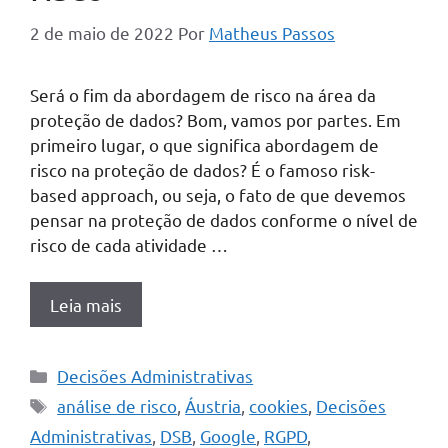
2 de maio de 2022
Por
Matheus Passos
Será o fim da abordagem de risco na área da
proteção de dados? Bom, vamos por partes. Em
primeiro lugar, o que significa abordagem de
risco na proteção de dados? É o famoso risk-
based approach, ou seja, o fato de que devemos
pensar na proteção de dados conforme o nível de
risco de cada atividade …
Leia mais
Categorias
Decisões Administrativas
Tags
análise de risco
,
Áustria
,
cookies
,
Decisões
Administrativas
,
DSB
,
Google
,
RGPD
,