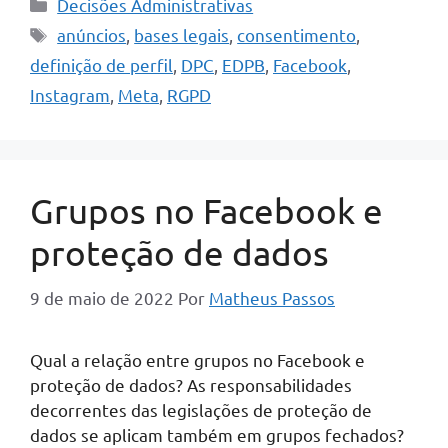
Categorias
Decisões Administrativas
Tags
anúncios
,
bases legais
,
consentimento
,
definição de perfil
,
DPC
,
EDPB
,
Facebook
,
Instagram
,
Meta
,
RGPD
Grupos no Facebook e
proteção de dados
9 de maio de 2022
Por
Matheus Passos
Qual a relação entre grupos no Facebook e
proteção de dados? As responsabilidades
decorrentes das legislações de proteção de
dados se aplicam também em grupos fechados?