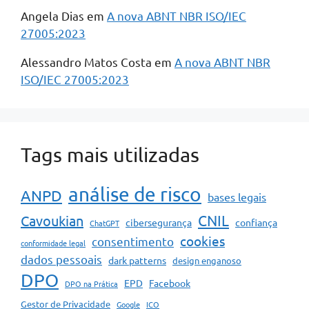
Angela Dias
em
A nova ABNT NBR ISO/IEC
27005:2023
Alessandro Matos Costa
em
A nova ABNT NBR
ISO/IEC 27005:2023
Tags mais utilizadas
análise de risco
ANPD
bases legais
CNIL
Cavoukian
cibersegurança
confiança
ChatGPT
cookies
consentimento
conformidade legal
dados pessoais
dark patterns
design enganoso
DPO
EPD
Facebook
DPO na Prática
Gestor de Privacidade
Google
ICO