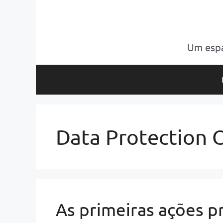
Pular
para
o
conteúdo
Um espa
Data Protection O
As primeiras ações 