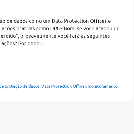
ção de dados como um Data Protection Officer e
s ações práticas como DPO? Bom, se você acabou de
rdido”, provavelmente você fará as seguintes
s ações? Por onde …
 de proteção de dados
,
Data Protection Officer
,
monitoramento