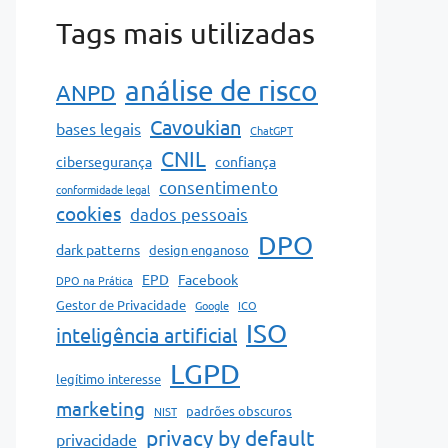
Tags mais utilizadas
análise de risco
ANPD
Cavoukian
bases legais
ChatGPT
CNIL
cibersegurança
confiança
consentimento
conformidade legal
cookies
dados pessoais
DPO
dark patterns
design enganoso
EPD
Facebook
DPO na Prática
Gestor de Privacidade
Google
ICO
ISO
inteligência artificial
LGPD
legítimo interesse
marketing
padrões obscuros
NIST
privacy by default
privacidade