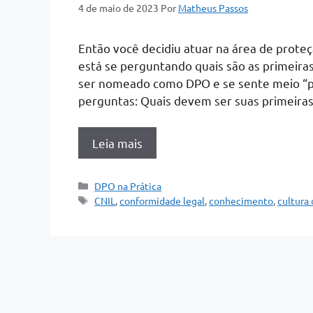
4 de maio de 2023
Por
Matheus Passos
Então você decidiu atuar na área de prote
está se perguntando quais são as primeira
ser nomeado como DPO e se sente meio “pe
perguntas: Quais devem ser suas primeira
Leia mais
Categorias
DPO na Prática
Tags
CNIL
,
conformidade legal
,
conhecimento
,
cultura