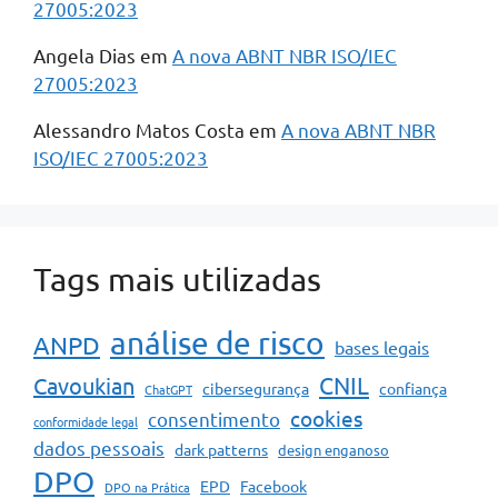
27005:2023
Angela Dias
em
A nova ABNT NBR ISO/IEC
27005:2023
Alessandro Matos Costa
em
A nova ABNT NBR
ISO/IEC 27005:2023
Tags mais utilizadas
análise de risco
ANPD
bases legais
CNIL
Cavoukian
cibersegurança
confiança
ChatGPT
cookies
consentimento
conformidade legal
dados pessoais
dark patterns
design enganoso
DPO
EPD
Facebook
DPO na Prática