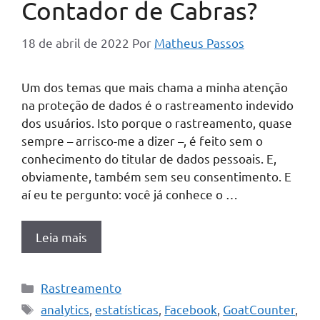
Contador de Cabras?
18 de abril de 2022
Por
Matheus Passos
Um dos temas que mais chama a minha atenção
na proteção de dados é o rastreamento indevido
dos usuários. Isto porque o rastreamento, quase
sempre – arrisco-me a dizer –, é feito sem o
conhecimento do titular de dados pessoais. E,
obviamente, também sem seu consentimento. E
aí eu te pergunto: você já conhece o …
Leia mais
Categorias
Rastreamento
Tags
analytics
,
estatísticas
,
Facebook
,
GoatCounter
,