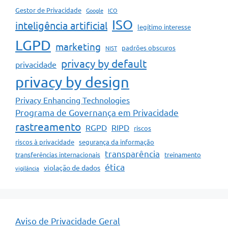
Gestor de Privacidade
Google
ICO
ISO
inteligência artificial
legítimo interesse
LGPD
marketing
padrões obscuros
NIST
privacy by default
privacidade
privacy by design
Privacy Enhancing Technologies
Programa de Governança em Privacidade
rastreamento
RGPD
RIPD
riscos
riscos à privacidade
segurança da informação
transparência
transferências internacionais
treinamento
ética
violação de dados
vigilância
Aviso de Privacidade Geral