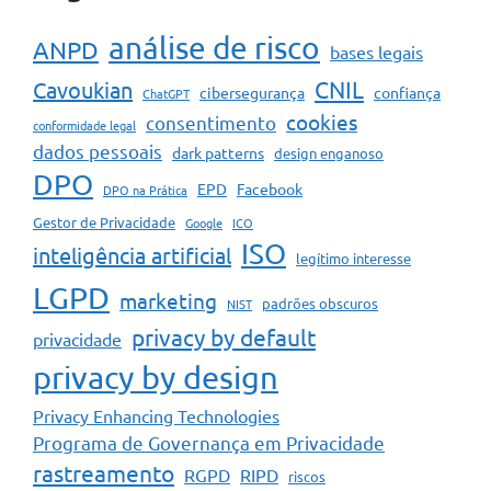
análise de risco
ANPD
bases legais
CNIL
Cavoukian
cibersegurança
confiança
ChatGPT
cookies
consentimento
conformidade legal
dados pessoais
dark patterns
design enganoso
DPO
EPD
Facebook
DPO na Prática
Gestor de Privacidade
Google
ICO
ISO
inteligência artificial
legítimo interesse
LGPD
marketing
padrões obscuros
NIST
privacy by default
privacidade
privacy by design
Privacy Enhancing Technologies
Programa de Governança em Privacidade
rastreamento
RGPD
RIPD
riscos