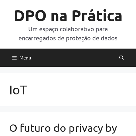
Pular
DPO na Prática
para
o
conteúdo
Um espaço colaborativo para
encarregados de proteção de dados
Menu
IoT
O futuro do privacy by