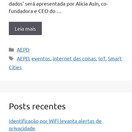
dados’ será apresentada por Alicia Asín, co-
fundadora e CEO do …
Leia mais
Categorias
AEPD
Tags
AEPD
,
eventos
,
internet das coisas
,
IoT
,
Smart
Cities
Posts recentes
Identificação por WiFi levanta alertas de
privacidade