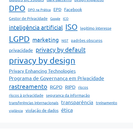
DPO
EPD
Facebook
DPO na Prática
Gestor de Privacidade
Google
ICO
ISO
inteligência artificial
legítimo interesse
LGPD
marketing
padrões obscuros
NIST
privacy by default
privacidade
privacy by design
Privacy Enhancing Technologies
Programa de Governança em Privacidade
rastreamento
RGPD
RIPD
riscos
riscos à privacidade
segurança da informação
transparência
transferências internacionais
treinamento
ética
violação de dados
vigilância