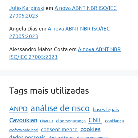
Julio Karpinski
em
A nova ABNT NBR ISO/IEC
27005:2023
Angela Dias
em
A nova ABNT NBR ISO/IEC
27005:2023
Alessandro Matos Costa
em
A nova ABNT NBR
ISO/IEC 27005:2023
Tags mais utilizadas
análise de risco
ANPD
bases legais
CNIL
Cavoukian
cibersegurança
confiança
ChatGPT
cookies
consentimento
conformidade legal
dados pessoais
dark patterns
design enganoso