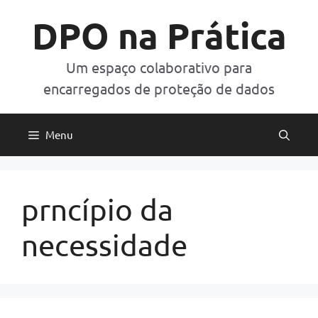
Pular
DPO na Prática
para
o
conteúdo
Um espaço colaborativo para
encarregados de proteção de dados
Menu
prncípio da
necessidade