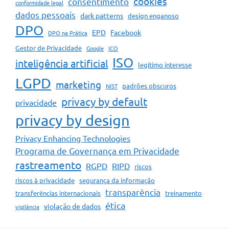
cookies
consentimento
conformidade legal
dados pessoais
dark patterns
design enganoso
DPO
EPD
Facebook
DPO na Prática
Gestor de Privacidade
Google
ICO
ISO
inteligência artificial
legítimo interesse
LGPD
marketing
padrões obscuros
NIST
privacy by default
privacidade
privacy by design
Privacy Enhancing Technologies
Programa de Governança em Privacidade
rastreamento
RGPD
RIPD
riscos
riscos à privacidade
segurança da informação
transparência
transferências internacionais
treinamento
ética
violação de dados
vigilância