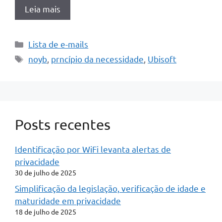
Leia mais
Categorias
Lista de e-mails
Tags
noyb
,
prncípio da necessidade
,
Ubisoft
Posts recentes
Identificação por WiFi levanta alertas de
privacidade
30 de julho de 2025
Simplificação da legislação, verificação de idade e
maturidade em privacidade
18 de julho de 2025