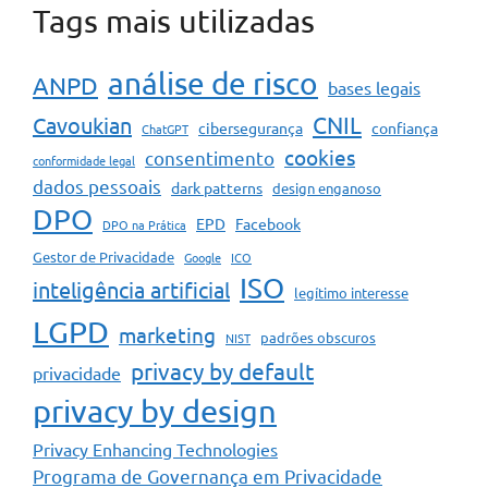
Tags mais utilizadas
análise de risco
ANPD
bases legais
CNIL
Cavoukian
cibersegurança
confiança
ChatGPT
cookies
consentimento
conformidade legal
dados pessoais
dark patterns
design enganoso
DPO
EPD
Facebook
DPO na Prática
Gestor de Privacidade
Google
ICO
ISO
inteligência artificial
legítimo interesse
LGPD
marketing
padrões obscuros
NIST
privacy by default
privacidade
privacy by design
Privacy Enhancing Technologies
Programa de Governança em Privacidade