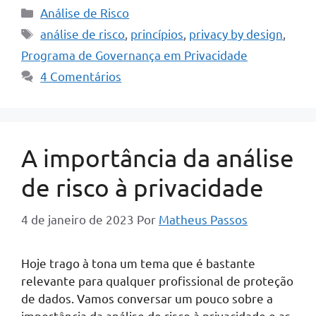
Categorias
Análise de Risco
Tags
análise de risco
,
princípios
,
privacy by design
,
Programa de Governança em Privacidade
4 Comentários
A importância da análise
de risco à privacidade
4 de janeiro de 2023
Por
Matheus Passos
Hoje trago à tona um tema que é bastante
relevante para qualquer profissional de proteção
de dados. Vamos conversar um pouco sobre a
importância da análise de risco à privacidade e as