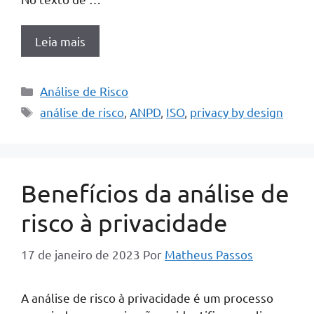
Leia mais
Categorias
Análise de Risco
Tags
análise de risco
,
ANPD
,
ISO
,
privacy by design
Benefícios da análise de
risco à privacidade
17 de janeiro de 2023
Por
Matheus Passos
A análise de risco à privacidade é um processo