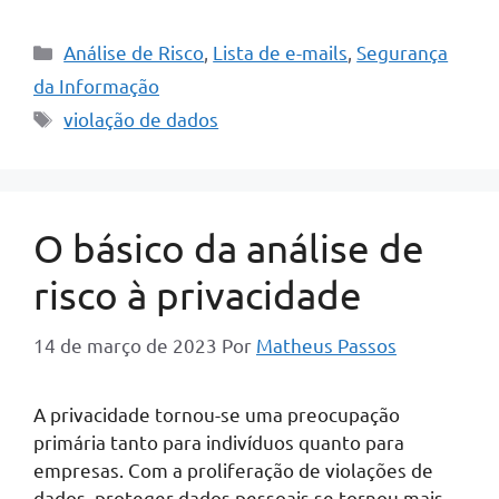
Categorias
Análise de Risco
,
Lista de e-mails
,
Segurança
da Informação
Tags
violação de dados
O básico da análise de
risco à privacidade
14 de março de 2023
Por
Matheus Passos
A privacidade tornou-se uma preocupação
primária tanto para indivíduos quanto para
empresas. Com a proliferação de violações de
dados, proteger dados pessoais se tornou mais