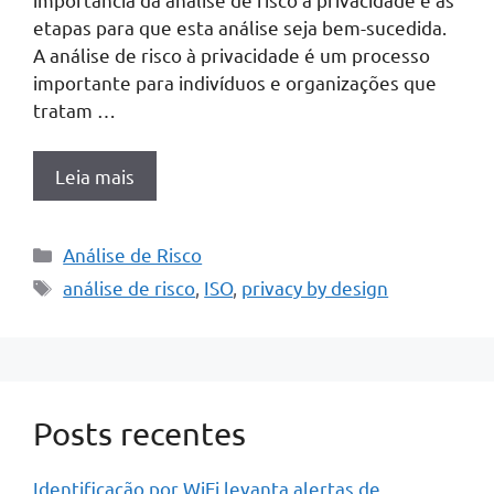
etapas para que esta análise seja bem-sucedida.
A análise de risco à privacidade é um processo
importante para indivíduos e organizações que
tratam …
Leia mais
Categorias
Análise de Risco
Tags
análise de risco
,
ISO
,
privacy by design
Posts recentes
Identificação por WiFi levanta alertas de