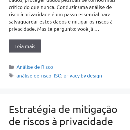
crítico do que nunca. Conduzir uma análise de
risco à privacidade é um passo essencial para
salvaguardar estes dados e mitigar os riscos à
privacidade. Mas te pergunto: você já …
Leia mais
Categorias
Análise de Risco
Tags
análise de risco
,
ISO
,
privacy by design
Estratégia de mitigação
de riscos à privacidade