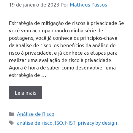
19 de janeiro de 2023
Por
Matheus Passos
Estratégia de mitigação de riscos à privacidade Se
você vem acompanhando minha série de
postagens, você já conhece os princípios-chave
da análise de risco, os benefícios da análise de
risco à privacidade, e já conhece as etapas para
realizar uma avaliação de risco à privacidade.
Agora é hora de saber como desenvolver uma
estratégia de …
Leia mais
Categorias
Análise de Risco
Tags
análise de risco
,
ISO
,
NIST
,
privacy by design