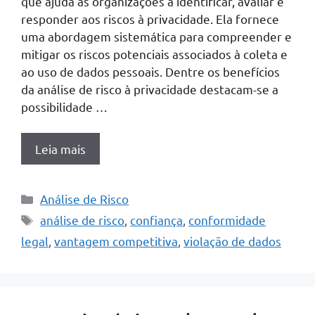
que ajuda as organizações a identificar, avaliar e
responder aos riscos à privacidade. Ela fornece
uma abordagem sistemática para compreender e
mitigar os riscos potenciais associados à coleta e
ao uso de dados pessoais. Dentre os benefícios
da análise de risco à privacidade destacam-se a
possibilidade …
Leia mais
Categorias
Análise de Risco
Tags
análise de risco
,
confiança
,
conformidade
legal
,
vantagem competitiva
,
violação de dados