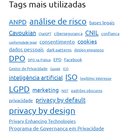
Tags mais utilizadas
análise de risco
ANPD
bases legais
CNIL
Cavoukian
cibersegurança
confiança
ChatGPT
cookies
consentimento
conformidade legal
dados pessoais
dark patterns
design enganoso
DPO
EPD
Facebook
DPO na Prática
Gestor de Privacidade
Google
ICO
ISO
inteligência artificial
legítimo interesse
LGPD
marketing
padrões obscuros
NIST
privacy by default
privacidade
privacy by design
Privacy Enhancing Technologies
Programa de Governança em Privacidade