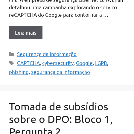
detalhou uma campanha explorando o serviço
reCAPTCHA do Google para contornar a …
Leia mais
Categorias
Segurança da Informação
Tags
CAPTCHA
,
cybersecurity
,
Google
,
LGPD
,
phishing
,
segurança da informação
Tomada de subsídios
sobre o DPO: Bloco 1,
Pergunta 2