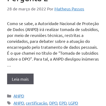
28 de março de 2022
Por
Matheus Passos
Como se sabe, a Autoridade Nacional de Proteção
de Dados (ANPD) irá realizar tomada de subsídios,
por meio de reuniões técnicas, restritas a
convidados, para debater sobre a atuação do
encarregado pelo tratamento de dados pessoais.
É o que chamei no título de “Tomada de subsídios
sobre o DPO”. Para tal, a ANPD divulgou inúmeras
…
Leia mais
Categorias
ANPD
Tags
ANPD
,
certificação
,
DPO
,
EPD
,
LGPD