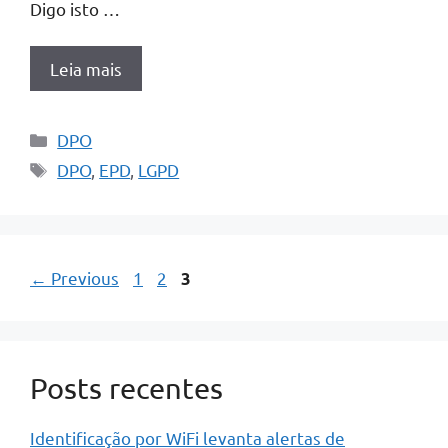
Digo isto …
Leia mais
Categorias
DPO
Tags
DPO
,
EPD
,
LGPD
Page
Page
Page
←
Previous
1
2
3
Posts recentes
Identificação por WiFi levanta alertas de