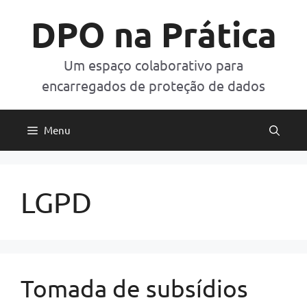
Pular
DPO na Prática
para
o
conteúdo
Um espaço colaborativo para
encarregados de proteção de dados
Menu
LGPD
Tomada de subsídios