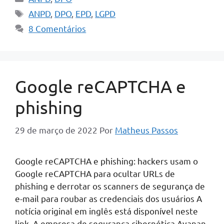
Tags
ANPD
,
DPO
,
EPD
,
LGPD
8 Comentários
Google reCAPTCHA e
phishing
29 de março de 2022
Por
Matheus Passos
Google reCAPTCHA e phishing: hackers usam o
Google reCAPTCHA para ocultar URLs de
phishing e derrotar os scanners de segurança de
e-mail para roubar as credenciais dos usuários A
notícia original em inglês está disponível neste
link. A empresa de segurança cibernética Avanan